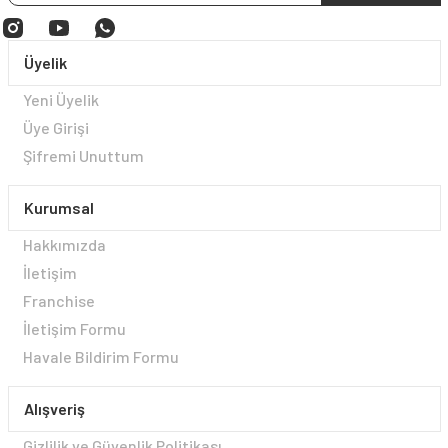
Üyelik
Yeni Üyelik
Üye Girişi
Şifremi Unuttum
Kurumsal
Hakkımızda
İletişim
Franchise
İletişim Formu
Havale Bildirim Formu
Alışveriş
Gizlilik ve Güvenlik Politikası