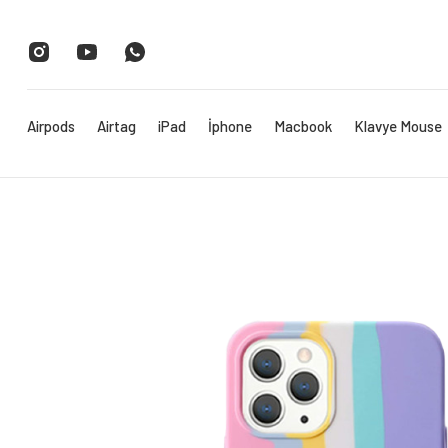
Airpods
Airtag
iPad
İphone
Macbook
Klavye Mouse