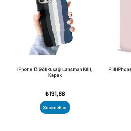
iPhone 13 Gökkuşağı Lansman Kılıf,
Piili iPho
Kapak
₺
191,88
Seçenekler
Bu