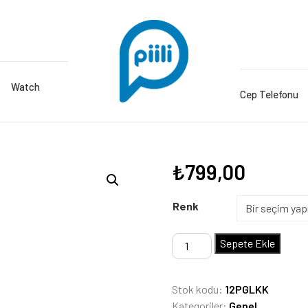
Watch
Cep Telefonu
₺
799,00
Renk
iPhone
Sepete Ekle
12/12
Pro
Stok kodu:
12PGLKK
Gökkuşağı
Kategoriler:
Genel
Lansman