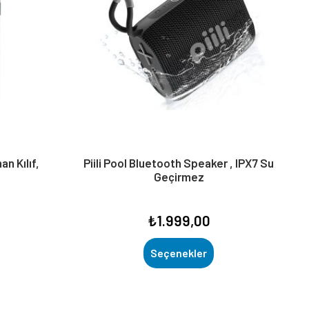
n Kılıf,
Piili Pool Bluetooth Speaker , IPX7 Su
Geçirmez
₺
1.999,00
Seçenekler
Bu