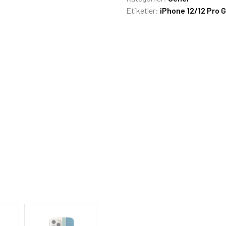
Etiketler:
iPhone 12/12 Pro 
Kılıf,
Kapak
adet