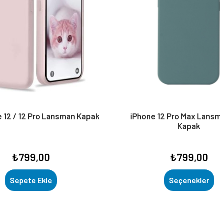
ne 12 / 12 Pro Lansman Kapak
iPhone 12 Pro Max Lansma
Kapak
₺
799,00
₺
799,00
Sepete Ekle
Seçenekler
Bu