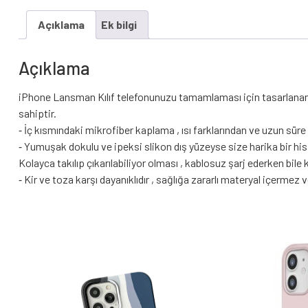
Açıklama
Ek bilgi
Açıklama
iPhone Lansman Kılıf telefonunuzu tamamlaması için tasarlanan ,
sahiptir.
⁃ İç kısmındaki mikrofiber kaplama , ısı farklarından ve uzun sü
⁃ Yumuşak dokulu ve ipeksi slikon dış yüzeyse size harika bir his 
Kolayca takılıp çıkarılabiliyor olması , kablosuz şarj ederken bile k
⁃ Kir ve toza karşı dayanıklıdır , sağlığa zararlı materyal içerm