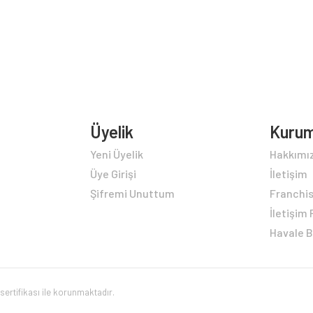
ürün
bird
fazla
vary
var.
Üyelik
Kurum
Yeni Üyelik
Hakkımı
Seçe
Üye Girişi
İletişim
ürün
Şifremi Unuttum
Franchi
İletişim
sayf
Havale B
seçil
L sertifikası ile korunmaktadır.